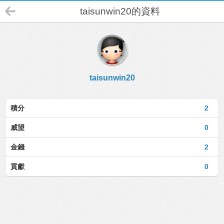
taisunwin20的資料
taisunwin20
積分
2
威望
0
金錢
2
貢獻
0