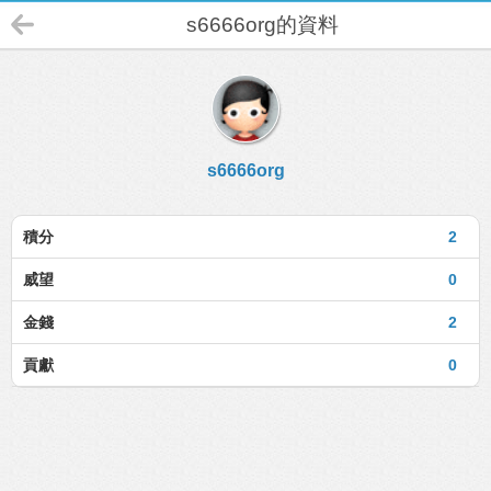
s6666org的資料
s6666org
積分
2
威望
0
金錢
2
貢獻
0