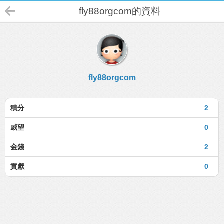
fly88orgcom的資料
fly88orgcom
積分
2
威望
0
金錢
2
貢獻
0