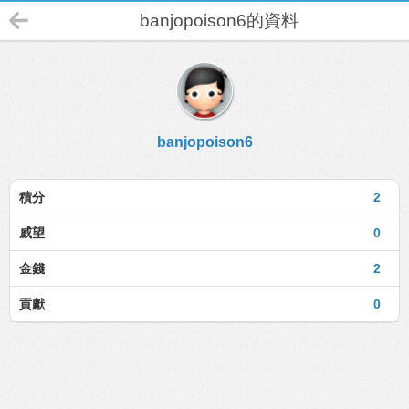
banjopoison6的資料
banjopoison6
積分
2
威望
0
金錢
2
貢獻
0