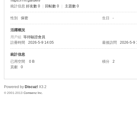
https://7m.garden/
統計信息
好友數 0
|
回帖數 0
|
主題數 0
港
性別
保密
生日
-
活躍概況
用戶組
等待驗證會員
註冊時間
2026-5-9 14:05
最後訪問
2026-5-9 
統計信息
已用空間
0 B
積分
2
貢獻
0
愛
Powered by
Discuz!
X3.2
© 2001-2013
Comsenz Inc.