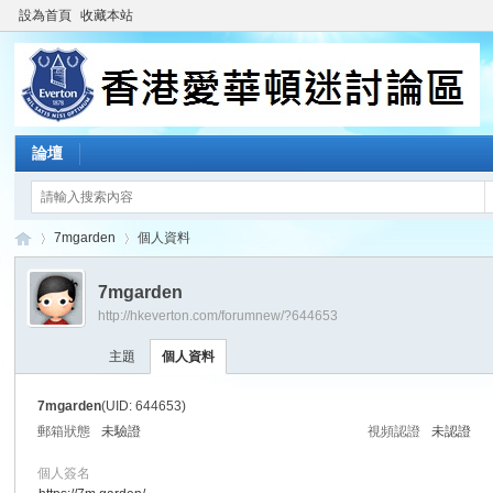
設為首頁
收藏本站
論壇
7mgarden
個人資料
7mgarden
http://hkeverton.com/forumnew/?644653
香
›
›
主題
個人資料
7mgarden
(UID: 644653)
郵箱狀態
未驗證
視頻認證
未認證
個人簽名