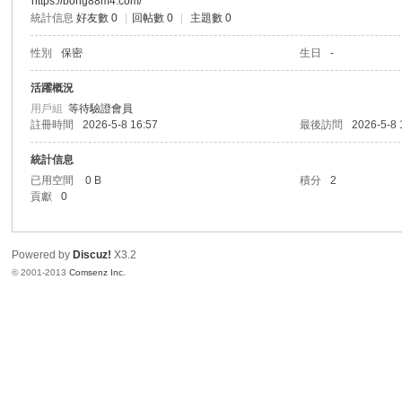
https://bong88m4.com/
統計信息
好友數 0
|
回帖數 0
|
主題數 0
港
性別
保密
生日
-
活躍概況
用戶組
等待驗證會員
註冊時間
2026-5-8 16:57
最後訪問
2026-5-8 
統計信息
已用空間
0 B
積分
2
貢獻
0
愛
Powered by
Discuz!
X3.2
© 2001-2013
Comsenz Inc.