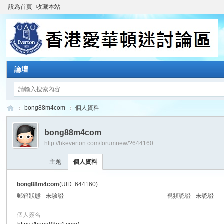
設為首頁
收藏本站
論壇
bong88m4com
個人資料
bong88m4com
http://hkeverton.com/forumnew/?644160
香
›
›
主題
個人資料
bong88m4com
(UID: 644160)
郵箱狀態
未驗證
視頻認證
未認證
個人簽名