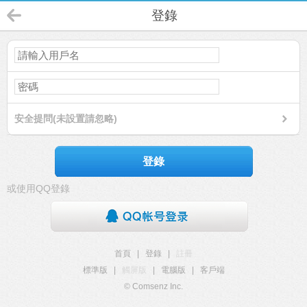
登錄
安全提問(未設置請忽略)
登錄
或使用QQ登錄
首頁
|
登錄
|
註冊
標準版
|
觸屏版
|
電腦版
|
客戶端
© Comsenz Inc.