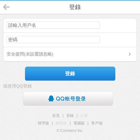
登錄
安全提問(未設置請忽略)
登錄
或使用QQ登錄
首頁
|
登錄
|
註冊
標準版
|
觸屏版
|
電腦版
|
客戶端
© Comsenz Inc.