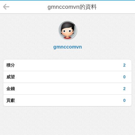
gmnccomvn的資料
gmnccomvn
積分
2
威望
0
金錢
2
貢獻
0