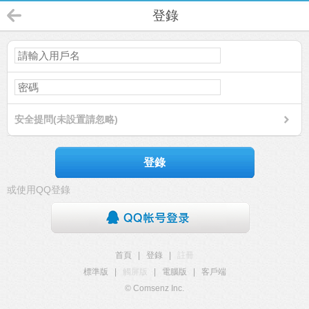
登錄
安全提問(未設置請忽略)
登錄
或使用QQ登錄
首頁
|
登錄
|
註冊
標準版
|
觸屏版
|
電腦版
|
客戶端
© Comsenz Inc.