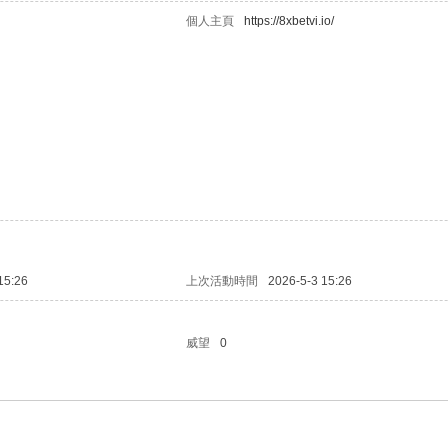
個人主頁
https://8xbetvi.io/
15:26
上次活動時間
2026-5-3 15:26
威望
0