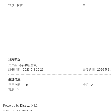
性別
保密
生日
-
港
活躍概況
愛
用戶組
等待驗證會員
註冊時間
2026-5-3 15:26
最後訪問
2026-5-3 
統計信息
已用空間
0 B
積分
2
貢獻
0
Powered by
Discuz!
X3.2
© 2001-2013
Comsenz Inc.