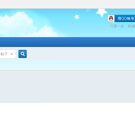
只需一步，快速
帖子
搜
索