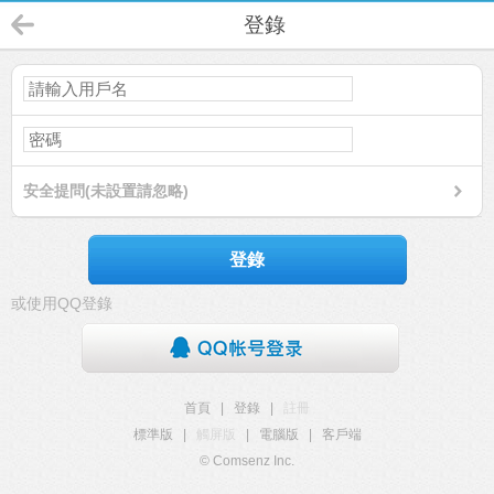
登錄
安全提問(未設置請忽略)
登錄
或使用QQ登錄
首頁
|
登錄
|
註冊
標準版
|
觸屏版
|
電腦版
|
客戶端
© Comsenz Inc.