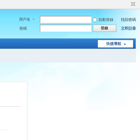
用戶名
自動登錄
找回密碼
登錄
密碼
立即註冊
快捷導航