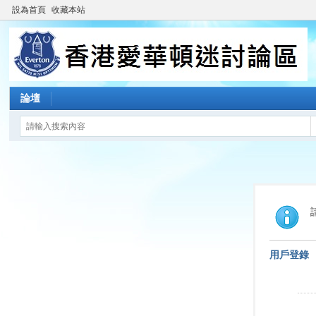
設為首頁
收藏本站
論壇
用戶登錄