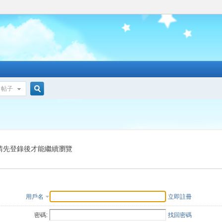
帖子
搜
索
請先登錄後才能繼續瀏覽
用戶名
立即註冊
密碼:
找回密碼