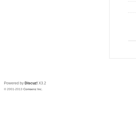
Powered by
Discuz!
X3.2
© 2001-2013
Comsenz Inc.