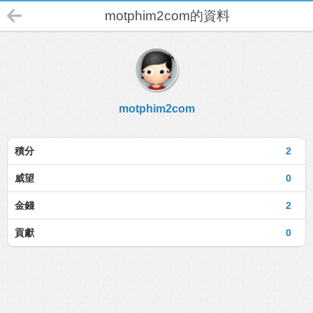
motphim2com的資料
motphim2com
積分
2
威望
0
金錢
2
貢獻
0