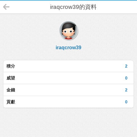
iraqcrow39的資料
iraqcrow39
積分
2
威望
0
金錢
2
貢獻
0