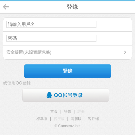
登錄
安全提問(未設置請忽略)
登錄
或使用QQ登錄
首頁
|
登錄
|
註冊
標準版
|
觸屏版
|
電腦版
|
客戶端
© Comsenz Inc.