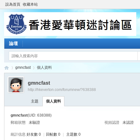
設為首頁
收藏本站
論壇
gmncfast
個人資料
gmncfast
http://hkeverton.com/forumnew/?638388
香
›
›
主題
個人資料
gmncfast
(UID: 638388)
郵箱狀態
未驗證
視頻認證
未認證
統計信息
好友數 0
|
回帖數 0
|
主題數 0