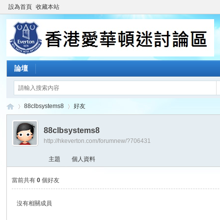
設為首頁
收藏本站
論壇
88clbsystems8
好友
88clbsystems8
http://hkeverton.com/forumnew/?706431
香
›
›
主題
個人資料
當前共有
0
個好友
沒有相關成員