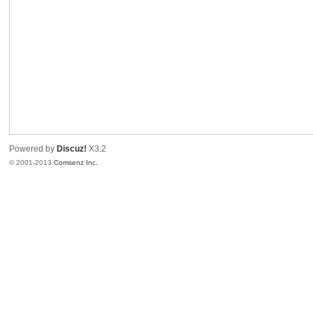
港
Powered by
Discuz!
X3.2
© 2001-2013
Comsenz Inc.
愛