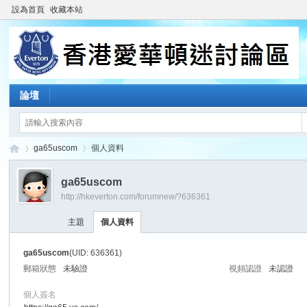
設為首頁
收藏本站
論壇
ga65uscom
個人資料
ga65uscom
http://hkeverton.com/forumnew/?636361
香
›
›
主題
個人資料
ga65uscom
(UID: 636361)
郵箱狀態
未驗證
視頻認證
未認證
個人簽名