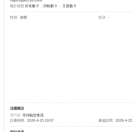
https://ga65.us.com/
統計信息
好友數 0
|
回帖數 0
|
主題數 0
港
性別
保密
生日
-
愛
活躍概況
用戶組
等待驗證會員
註冊時間
2026-4-25 19:07
最後訪問
2026-4-25