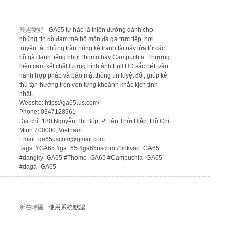
興趣愛好
GA65 tự hào là thiên đường dành cho
những tín đồ đam mê bộ môn đá gà trực tiếp, nơi
truyền tải những trận hùng kê tranh tài nảy lửa từ các
bồ gà danh tiếng như Thomo hay Campuchia. Thương
hiệu cam kết chất lượng hình ảnh Full HD sắc nét, vận
hành hợp pháp và bảo mật thông tin tuyệt đối, giúp kê
thủ tận hưởng trọn vẹn từng khoảnh khắc kịch tính
nhất.
Website: https://ga65.us.com/
Phone: 0347128961
Địa chỉ: 180 Nguyễn Thị Búp, P, Tân Thới Hiệp, Hồ Chí
Minh 700000, Vietnam
Email: ga65uscom@gmail.com
Tags: #GA65 #ga_65 #ga65uscom #linkvao_GA65
#dangky_GA65 #Thomo_GA65 #Campuchia_GA65
#daga_GA65
所在時區
使用系統默認