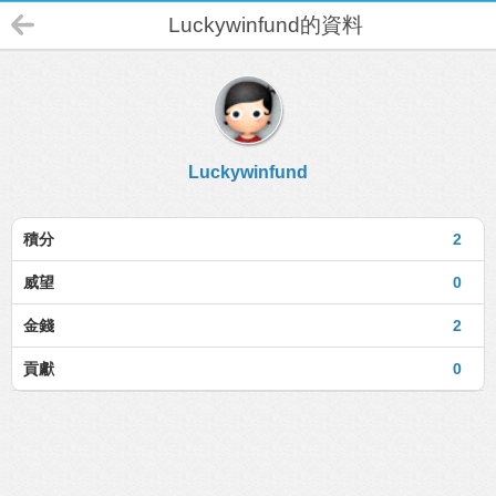
Luckywinfund的資料
Luckywinfund
積分
2
威望
0
金錢
2
貢獻
0