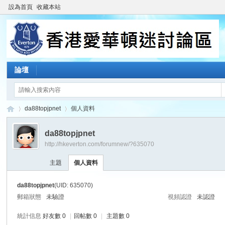
設為首頁
收藏本站
論壇
da88topjpnet
個人資料
da88topjpnet
http://hkeverton.com/forumnew/?635070
香
›
›
主題
個人資料
da88topjpnet
(UID: 635070)
郵箱狀態
未驗證
視頻認證
未認證
統計信息
好友數 0
|
回帖數 0
|
主題數 0