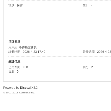
性別
保密
生日
-
港
活躍概況
用戶組
等待驗證會員
註冊時間
2026-4-23 17:40
最後訪問
2026-4-23
統計信息
愛
已用空間
0 B
積分
2
貢獻
0
Powered by
Discuz!
X3.2
© 2001-2013
Comsenz Inc.