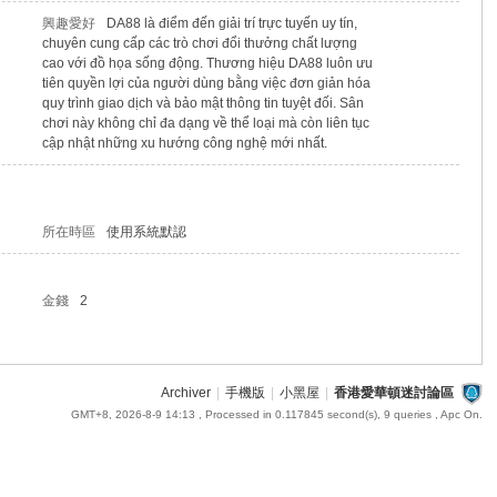
興趣愛好
DA88 là điểm đến giải trí trực tuyến uy tín,
chuyên cung cấp các trò chơi đổi thưởng chất lượng
cao với đồ họa sống động. Thương hiệu DA88 luôn ưu
tiên quyền lợi của người dùng bằng việc đơn giản hóa
quy trình giao dịch và bảo mật thông tin tuyệt đối. Sân
chơi này không chỉ đa dạng về thể loại mà còn liên tục
cập nhật những xu hướng công nghệ mới nhất.
所在時區
使用系統默認
金錢
2
Archiver
|
手機版
|
小黑屋
|
香港愛華頓迷討論區
GMT+8, 2026-8-9 14:13
, Processed in 0.117845 second(s), 9 queries , Apc On.