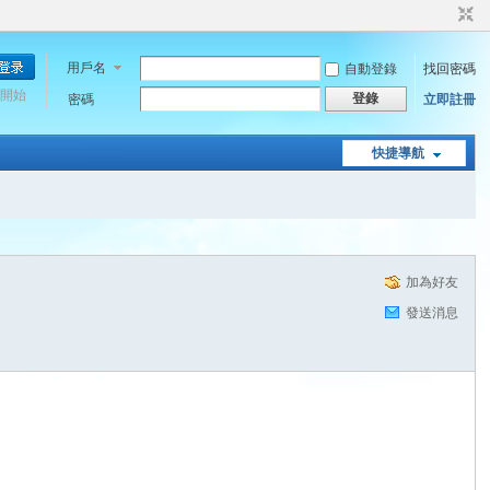
用戶名
自動登錄
找回密碼
開始
登錄
密碼
立即註冊
快捷導航
加為好友
發送消息