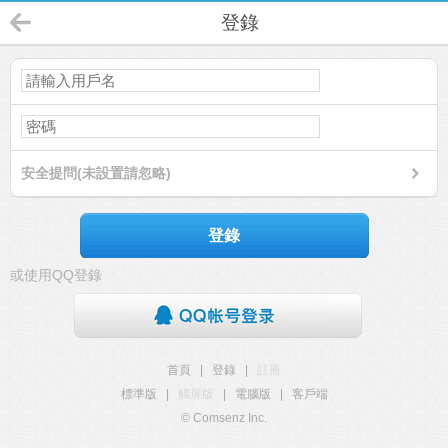
登錄
安全提問(未設置請忽略)
登錄
或使用QQ登錄
首頁
|
登錄
|
註冊
標準版
|
觸屏版
|
電腦版
|
客戶端
© Comsenz Inc.