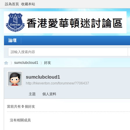
設為首頁
收藏本站
論壇
sumclubcloud1
好友
sumclubcloud1
http://hkeverton.com/forumnew/?706437
香
›
›
主題
個人資料
當前共有
0
個好友
沒有相關成員