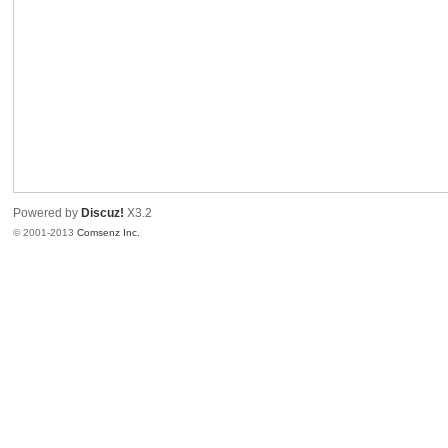
港
Powered by
Discuz!
X3.2
© 2001-2013
Comsenz Inc.
愛