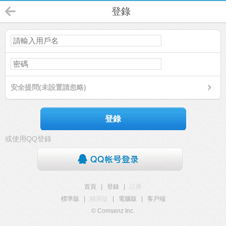
登錄
安全提問(未設置請忽略)
登錄
或使用QQ登錄
首頁
|
登錄
|
註冊
標準版
|
觸屏版
|
電腦版
|
客戶端
© Comsenz Inc.