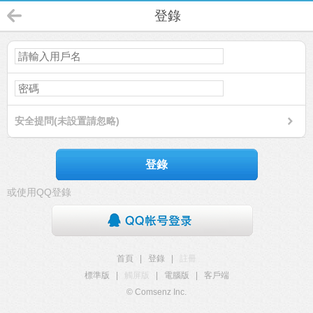
登錄
安全提問(未設置請忽略)
登錄
或使用QQ登錄
首頁
|
登錄
|
註冊
標準版
|
觸屏版
|
電腦版
|
客戶端
© Comsenz Inc.