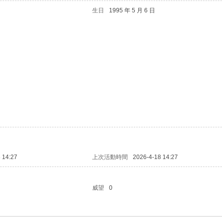
生日
1995 年 5 月 6 日
 14:27
上次活動時間
2026-4-18 14:27
威望
0