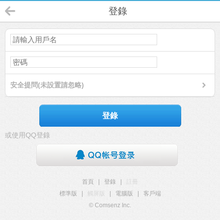
登錄
安全提問(未設置請忽略)
登錄
或使用QQ登錄
首頁
|
登錄
|
註冊
標準版
|
觸屏版
|
電腦版
|
客戶端
© Comsenz Inc.