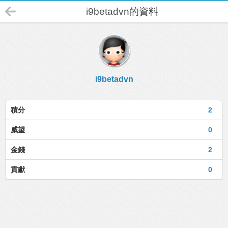
i9betadvn的資料
i9betadvn
積分
2
威望
0
金錢
2
貢獻
0