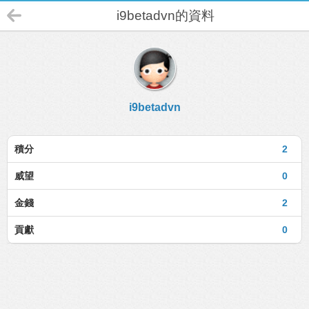
i9betadvn的資料
i9betadvn
積分
2
威望
0
金錢
2
貢獻
0