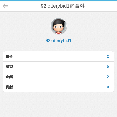
92lotterybid1的資料
92lotterybid1
積分
2
威望
0
金錢
2
貢獻
0