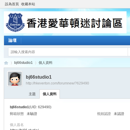
設為首頁
收藏本站
論壇
bj66studio1
個人資料
bj66studio1
http://hkeverton.com/forumnew/?629490
香
›
›
主題
個人資料
bj66studio1
(UID: 629490)
郵箱狀態
未驗證
視頻認證
未認證
個人簽名