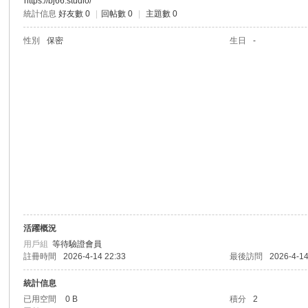
https://bj66.studio/
統計信息
好友數 0
|
回帖數 0
|
主題數 0
港
性別
保密
生日
-
愛
活躍概況
用戶組
等待驗證會員
註冊時間
2026-4-14 22:33
最後訪問
2026-4-14
統計信息
已用空間
0 B
積分
2