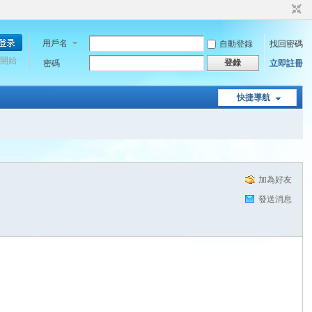
用戶名
自動登錄
找回密碼
開始
登錄
密碼
立即註冊
快捷導航
加為好友
發送消息