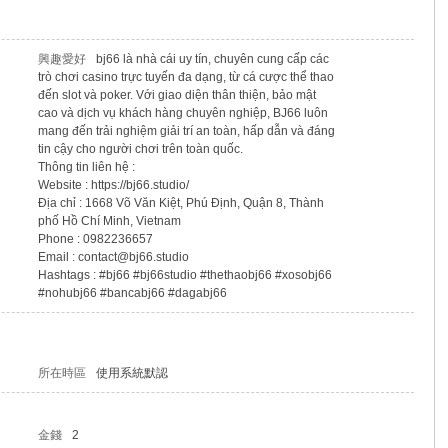
興趣愛好
bj66 là nhà cái uy tín, chuyên cung cấp các
trò chơi casino trực tuyến đa dạng, từ cá cược thể thao
đến slot và poker. Với giao diện thân thiện, bảo mật
cao và dịch vụ khách hàng chuyên nghiệp, BJ66 luôn
mang đến trải nghiệm giải trí an toàn, hấp dẫn và đáng
tin cậy cho người chơi trên toàn quốc.
Thông tin liên hệ :
Website : https://bj66.studio/
Địa chỉ : 1668 Võ Văn Kiệt, Phú Định, Quận 8, Thành
phố Hồ Chí Minh, Vietnam
Phone : 0982236657
Email : contact@bj66.studio
Hashtags : #bj66 #bj66studio #thethaobj66 #xosobj66
#nohubj66 #bancabj66 #dagabj66
所在時區
使用系統默認
金錢
2