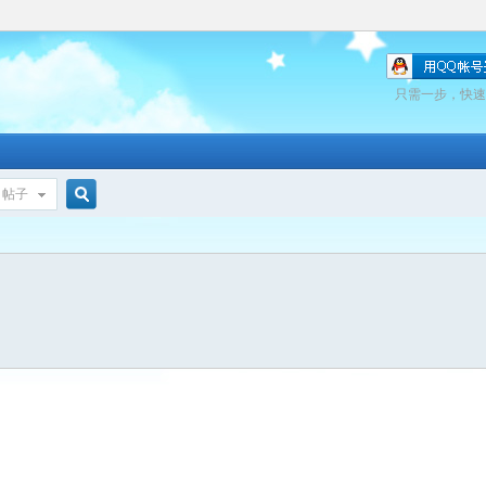
只需一步，快速
帖子
搜
索