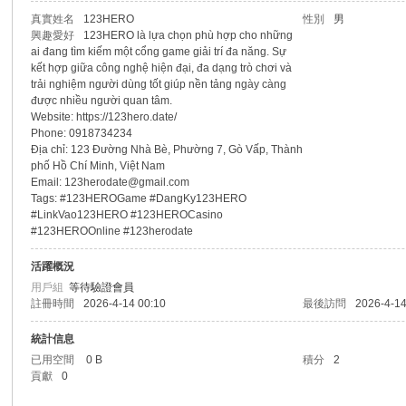
真實姓名
123HERO
性別
男
興趣愛好
123HERO là lựa chọn phù hợp cho những
港
ai đang tìm kiếm một cổng game giải trí đa năng. Sự
kết hợp giữa công nghệ hiện đại, đa dạng trò chơi và
trải nghiệm người dùng tốt giúp nền tảng ngày càng
được nhiều người quan tâm.
Website: https://123hero.date/
Phone: 0918734234
Địa chỉ: 123 Đường Nhà Bè, Phường 7, Gò Vấp, Thành
phố Hồ Chí Minh, Việt Nam
Email: 123herodate@gmail.com
Tags: #123HEROGame #DangKy123HERO
#LinkVao123HERO #123HEROCasino
愛
#123HEROOnline #123herodate
活躍概況
用戶組
等待驗證會員
註冊時間
2026-4-14 00:10
最後訪問
2026-4-14
統計信息
已用空間
0 B
積分
2
貢獻
0