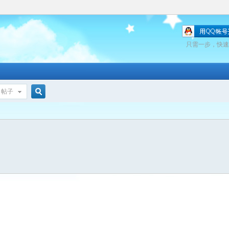
只需一步，快速
帖子
搜
索