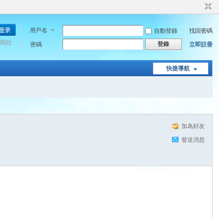
用戶名
自動登錄
找回密碼
開始
登錄
密碼
立即註冊
快捷導航
加為好友
發送消息