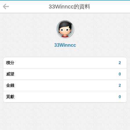
33Winncc的資料
33Winncc
積分
2
威望
0
金錢
2
貢獻
0