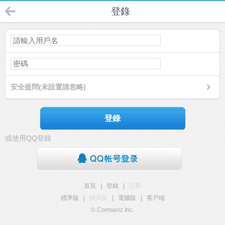
登錄
安全提問(未設置請忽略)
登錄
或使用QQ登錄
首頁
|
登錄
|
註冊
標準版
|
觸屏版
|
電腦版
|
客戶端
© Comsenz Inc.