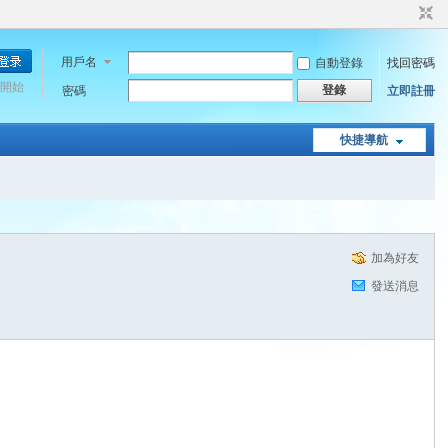
用戶名
自動登錄
找回密碼
開始
登錄
密碼
立即註冊
快捷導航
加為好友
發送消息