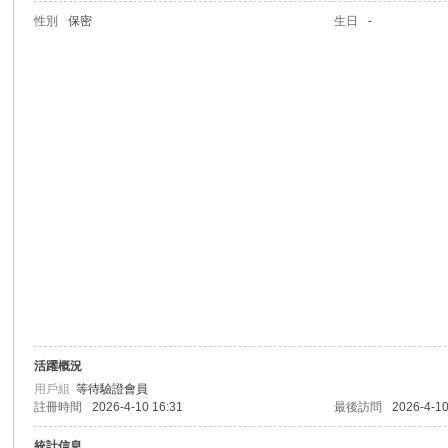
性別
保密
生日
-
港
愛
活躍概況
用戶組
等待驗證會員
註冊時間
2026-4-10 16:31
最後訪問
2026-4-10
統計信息