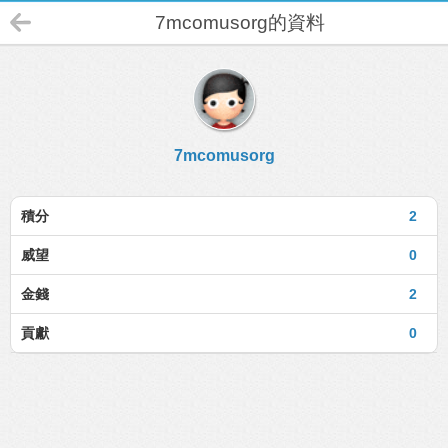
7mcomusorg的資料
7mcomusorg
積分
2
威望
0
金錢
2
貢獻
0