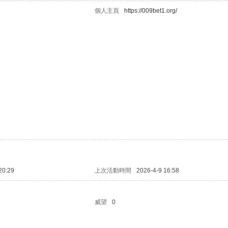
個人主頁
https://009bet1.org/
20:29
上次活動時間
2026-4-9 16:58
威望
0