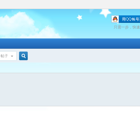
只需一步，快速
帖子
搜
索