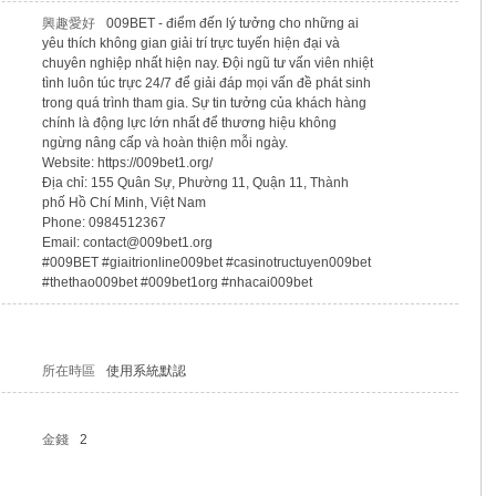
興趣愛好
009BET - điểm đến lý tưởng cho những ai
yêu thích không gian giải trí trực tuyến hiện đại và
chuyên nghiệp nhất hiện nay. Đội ngũ tư vấn viên nhiệt
tình luôn túc trực 24/7 để giải đáp mọi vấn đề phát sinh
trong quá trình tham gia. Sự tin tưởng của khách hàng
chính là động lực lớn nhất để thương hiệu không
ngừng nâng cấp và hoàn thiện mỗi ngày.
Website: https://009bet1.org/
Địa chỉ: 155 Quân Sự, Phường 11, Quận 11, Thành
phố Hồ Chí Minh, Việt Nam
Phone: 0984512367
Email: contact@009bet1.org
#009BET #giaitrionline009bet #casinotructuyen009bet
#thethao009bet #009bet1org #nhacai009bet
所在時區
使用系統默認
金錢
2