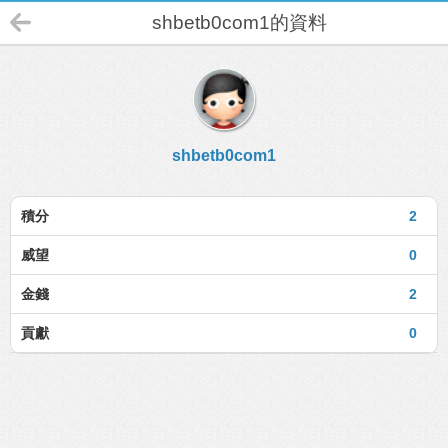
shbetb0com1的資料
shbetb0com1
積分
2
威望
0
金錢
2
貢獻
0