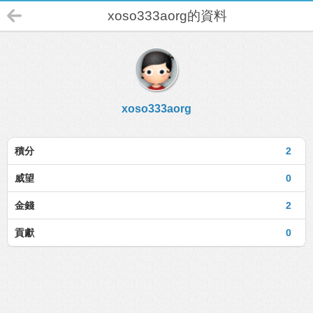
xoso333aorg的資料
xoso333aorg
積分
2
威望
0
金錢
2
貢獻
0