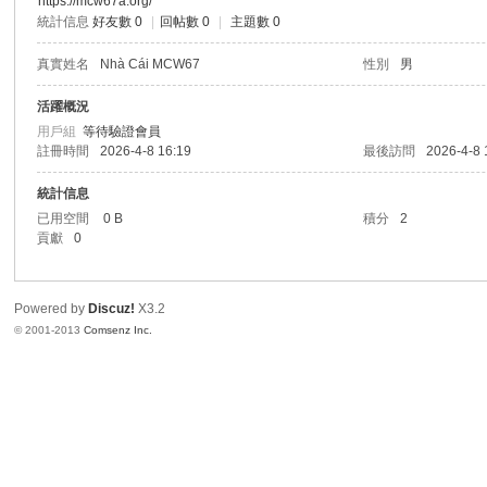
https://mcw67a.org/
統計信息
好友數 0
|
回帖數 0
|
主題數 0
港
真實姓名
Nhà Cái MCW67
性別
男
活躍概況
用戶組
等待驗證會員
註冊時間
2026-4-8 16:19
最後訪問
2026-4-8 
統計信息
已用空間
0 B
積分
2
貢獻
0
愛
Powered by
Discuz!
X3.2
© 2001-2013
Comsenz Inc.