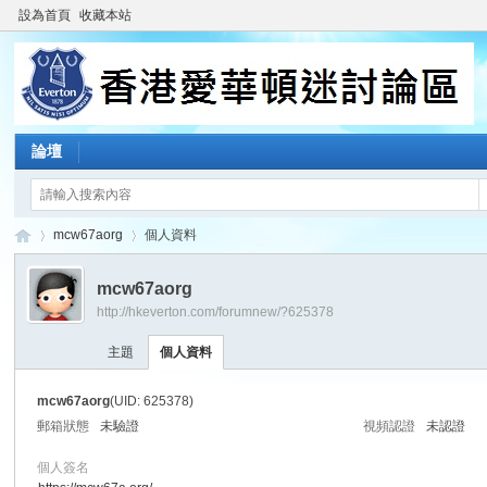
設為首頁
收藏本站
論壇
mcw67aorg
個人資料
mcw67aorg
http://hkeverton.com/forumnew/?625378
香
›
›
主題
個人資料
mcw67aorg
(UID: 625378)
郵箱狀態
未驗證
視頻認證
未認證
個人簽名