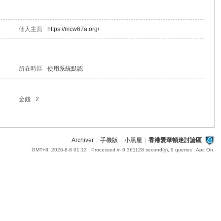
個人主頁
https://mcw67a.org/
所在時區
使用系統默認
金錢
2
Archiver
|
手機版
|
小黑屋
|
香港愛華頓迷討論區
GMT+8, 2026-8-8 01:13
, Processed in 0.361128 second(s), 9 queries , Apc On.