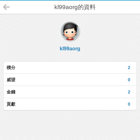
kl99aorg的資料
kl99aorg
積分
2
威望
0
金錢
2
貢獻
0