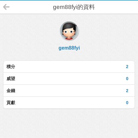
gem88fyi的資料
gem88fyi
積分
2
威望
0
金錢
2
貢獻
0