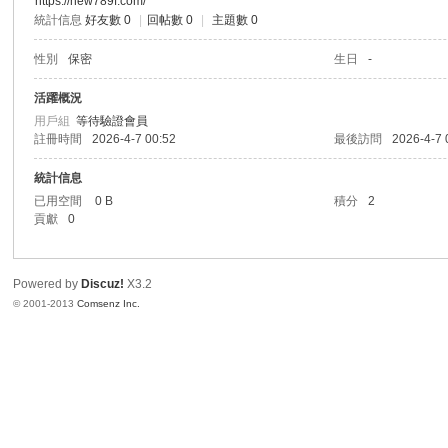
https://new789f.com/
統計信息
好友數 0
|
回帖數 0
|
主題數 0
港
性別
保密
生日
-
活躍概況
用戶組
等待驗證會員
註冊時間
2026-4-7 00:52
最後訪問
2026-4-7 
統計信息
已用空間
0 B
積分
2
貢獻
0
愛
Powered by
Discuz!
X3.2
© 2001-2013
Comsenz Inc.