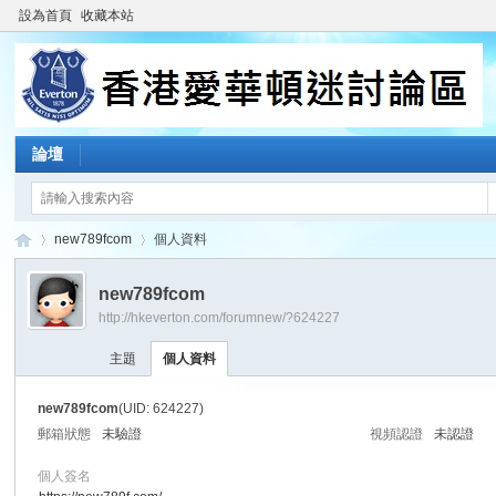
設為首頁
收藏本站
論壇
new789fcom
個人資料
new789fcom
http://hkeverton.com/forumnew/?624227
香
›
›
主題
個人資料
new789fcom
(UID: 624227)
郵箱狀態
未驗證
視頻認證
未認證
個人簽名