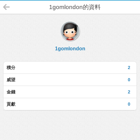
1gomlondon的資料
1gomlondon
積分
2
威望
0
金錢
2
貢獻
0