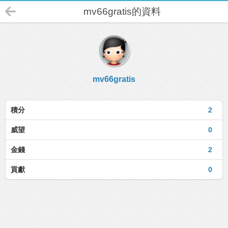
mv66gratis的資料
mv66gratis
積分
2
威望
0
金錢
2
貢獻
0