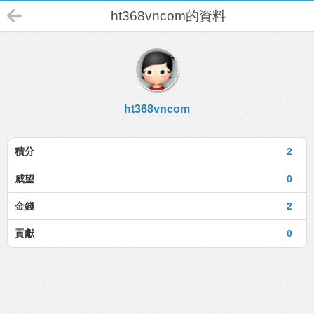
ht368vncom的資料
ht368vncom
積分
2
威望
0
金錢
2
貢獻
0