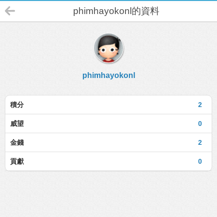
phimhayokonl的資料
phimhayokonl
積分
2
威望
0
金錢
2
貢獻
0