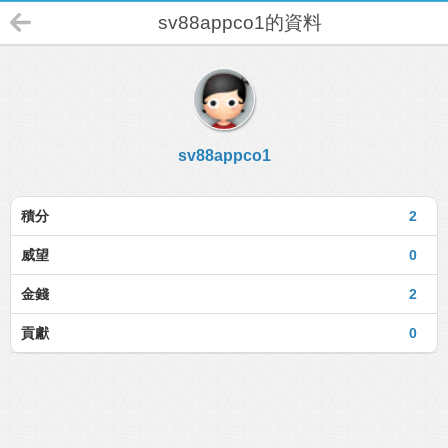
sv88appco1的資料
sv88appco1
積分
2
威望
0
金錢
2
貢獻
0