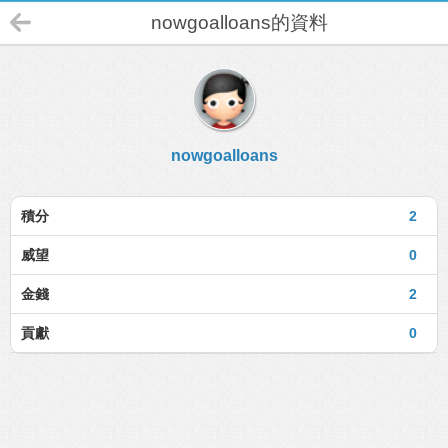
nowgoalloans的資料
nowgoalloans
積分
2
威望
0
金錢
2
貢獻
0